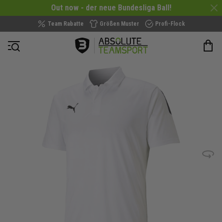
Out now - der neue Bundesliga Ball!
Team Rabatte
Größen Muster
Profi-Flock
Navigation öffnen
Zum
Ende
der
Bildergalerie
springen
Bild