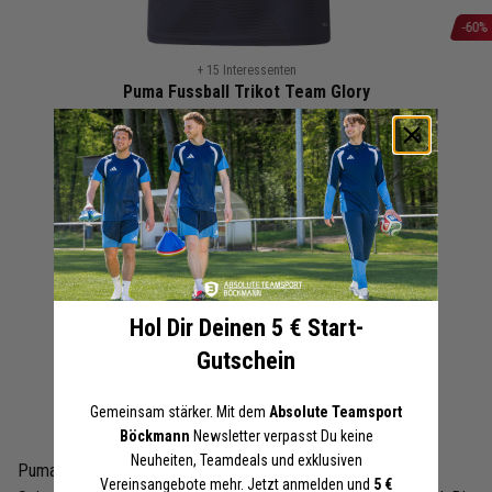
-60%
Zum
+ 15 Interessenten
Anfang
Puma Fussball Trikot Team Glory
der
Kinder | 705309-22
Bildergalerie
Gelb
springen
11,98 €
29,95 €
UVP
Online-Preise können von den Filialpreisen abweichen
Artikel merken
Hol Dir Deinen 5 € Start-
In den Warenkorb legen
Gutschein
BESCHREIBUNG
DETAILS
Gemeinsam stärker. Mit dem
Absolute Teamsport
Böckmann
Newsletter verpasst Du keine
Neuheiten, Teamdeals und exklusiven
Marke:
Puma
Puma Fußball teamGLORY Torwart Trikot für Herren. Für
Vereinsangebote mehr. Jetzt anmelden und
5 €