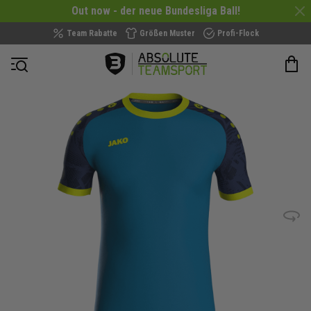
Out now - der neue Bundesliga Ball!
Team Rabatte
Größen Muster
Profi-Flock
Navigation öffnen
Zum
Ende
der
Bildergalerie
springen
Bild