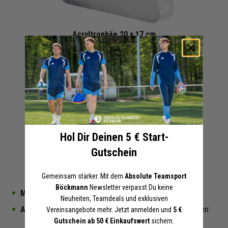
Zum
Acryltrophäe 20 x 17 cm
Anfang
derzeit nicht verfügbar (auf Anfrage)
der
54,50 €
Bildergalerie
springen
Online-Preise können von den Filialpreisen abweichen
Artikel merken
In den Warenkorb
Hol Dir Deinen 5 € Start-
Gutschein
DETAILS
Gemeinsam stärker. Mit dem
Absolute Teamsport
Böckmann
Newsletter verpasst Du keine
Marke:
Diverse
Neuheiten, Teamdeals und exklusiven
Angaben zur Produktsicherheit:
Herstellerinformationen:
Vereinsangebote mehr. Jetzt anmelden und
5 €
Gutschein ab 50 € Einkaufswert
sichern.