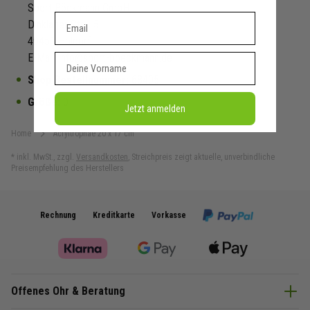
Sport Böckmann GmbH
Dein E-mail Adresse
Dinklager Str. 15
49451 Holdorf
E-Mail: info@sport-boeckmann.de
Vorname
Shop Bestellnummer:
68405
Größe:
0
Jetzt anmelden
Home
Acryltrophäe 20 x 17 cm
*
inkl. MwSt.
,
zzgl.
Versandkosten
,
Streichpreis zeigt aktuelle, unverbindliche
Preisempfehlung des Herstellers
Rechnung
Kreditkarte
Vorkasse
Offenes Ohr & Beratung