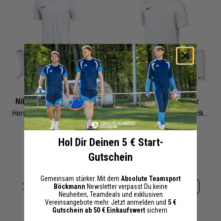
Nike Trikotsatz Strike IV
Nike Park Trikotsatz
Herren Damen 3-teilig | Fussball Trikot Short Fussballsocken | Fussball Trikot Set
Herren Damen 3-teilig | Trikot Short Fussballsocken | Fussball Trikot Set
Hol Dir Deinen 5 € Start-
387,40 €
267,40 €
699,70 €
UVP
499,70 €
UVP
Gutschein
Gemeinsam stärker. Mit dem
Absolute Teamsport
Merken
Merken
Details
Details
Böckmann
Newsletter verpasst Du keine
Neuheiten, Teamdeals und exklusiven
Vereinsangebote mehr. Jetzt anmelden und
5 €
+ 30 Interessenten
+ 18 Interessenten
Gutschein ab 50 € Einkaufswert
sichern.