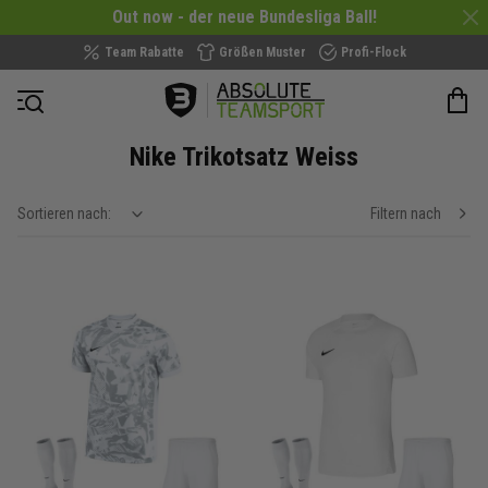
Out now - der neue Bundesliga Ball!
Team Rabatte
Größen Muster
Profi-Flock
Navigation öffnen
Nike Trikotsatz Weiss
Sortieren nach:
Filtern nach
show filteroptions