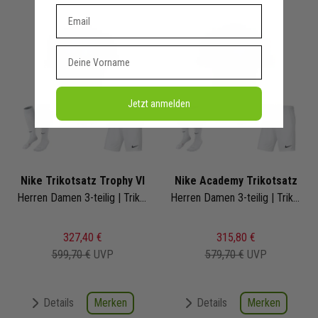
Dein E-mail Adresse
Vorname
Jetzt anmelden
Nike Trikotsatz Trophy VI
Nike Academy Trikotsatz
Herren Damen 3-teilig | Trikot Short Fussballsocken | Fussball Trikot Set
Herren Damen 3-teilig | Trikot Short Fussballsocken | Fussball Trikot Set
327,40 €
315,80 €
599,70 €
UVP
579,70 €
UVP
Merken
Merken
Details
Details