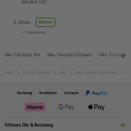
549,70 €
UVP
Merken
Details
+ 1 Interessenten
Nike Trikotsatz Rot
Nike Trikotsatz Schwarz
Nike Trikotsatz B
next
Home
Fussball Trikotsatz
Nike
Nike Trikotsatz Erwachsene
Nik
Rechnung
Kreditkarte
Vorkasse
Offenes Ohr & Beratung