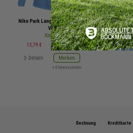
Nike Park Langarm Trikot Park
VIII
Kinder
13,79 €
22,99 €
UVP
Details
Merken
+ 0 Interessenten
Rechnung
Kreditkarte