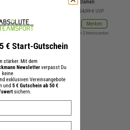
Herren Damen
UVP
14,99 €
24,99 €
UVP
ken
Details
Merken
essenten
+ 2 Interessenten
 5 € Start-Gutschein
 stärker. Mit dem
ckmann Newsletter
verpasst Du
keine
nd exklusiven Vereinsangebote
en und
5 € Gutschein ab 50 €
fswert
sichern.