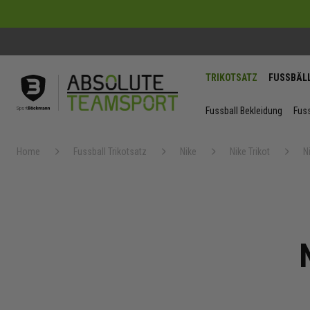
TRIKOTSATZ
FUSSBÄL
Fussball Bekleidung
Fuss
Home
Fussball Trikotsatz
Nike
Nike Trikot
N