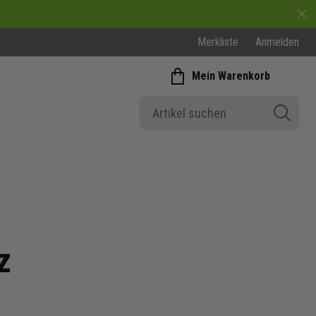
Merkliste
Anmelden
Mein Warenkorb
Nike Trikot Lila
Nike Trikot Kurzarm
Nike Trikot Herren
z