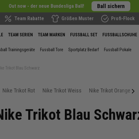
Ball sichern
Out now - der neue Bundesliga Ball!
Team Rabatte
Größen Muster
Profi-Flock
LE
TEAM SERIEN
TEAM MARKEN
FUSSBALL SET
FUSSBALLSCHUHE
ball Trainingsgeräte
Fussball Tore
Sportplatz Bedarf
Fussball Pokale
ike Trikot Blau Schwarz
Nike Trikot Rot
Nike Trikot Weiss
Nike Trikot Orange
next
Nike Trikot Blau Schwar