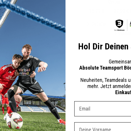
Herren Damen
Kinder
79 €
32,99 €
UVP
16,79 €
27,99 €
tails
Merken
Details
Mer
+ 19 Interessenten
+ 4 Inter
Hol Dir Deinen
Gemeinsam
Absolute Teamsport Bö
Neuheiten, Teamdeals u
mehr. Jetzt anmeld
Einkau
Dein E-mail Adresse
Vorname