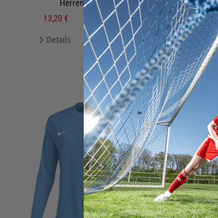
Herren Damen
13,20 €
32,99 €
UVP
19,
Details
Merken
De
+ 81 Interessenten