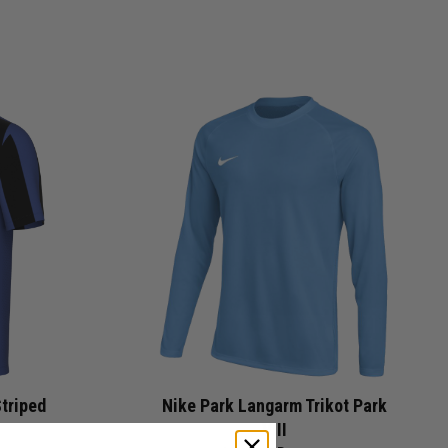
Striped
Nike Park Langarm Trikot Park
VIII