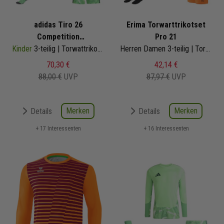
adidas Tiro 26
Erima Torwarttrikotset
Competition
Pro 21
Kinder
Torwarttrikotset
3-teilig | Torwattrikot Torwartshorts Torwart Sockenstutzen
Herren Damen 3-teilig | Torwarttrikot Short Fussballsocken | 4142202
70,30 €
42,14 €
88,00 €
UVP
87,97 €
UVP
Merken
Merken
Details
Details
+ 17 Interessenten
+ 16 Interessenten