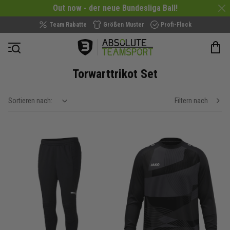
Out now - der neue Bundesliga Ball!
Team Rabatte
Größen Muster
Profi-Flock
Navigation öffnen
Torwarttrikot Set
Sortieren nach:
Filtern nach
show filteroptions