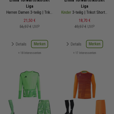
Erima Torwarttrikotset
Erima Torwarttrikotset
Liga
Liga
Herren Damen 3-teilig | Trikot Short Fussballsocken
Kinder
3-teilig | Trikot Short Fussballsocken
21,50 €
18,70 €
56,97 €
UVP
49,97 €
UVP
Merken
Merken
Details
Details
+ 18 Interessenten
+ 17 Interessenten