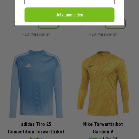
60,97 €
UVP
69,99 €
UVP
Jetzt anmelden
Merken
Merken
Details
Details
+ 20 Interessenten
+ 20 Interessenten
adidas Tiro 25
Nike Torwarttrikot
Competition Torwarttrikot
Gardien V