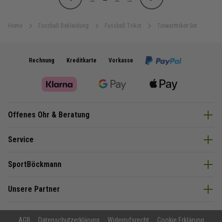
Zurück
Weiter
Seite
Sie lesen gerade Seite
Seite
Seite
Home
Fussball Bekleidung
Fussball Trikot
Torwarttrikot Set
Rechnung
Kreditkarte
Vorkasse
Offenes Ohr & Beratung
Service
SportBöckmann
Unsere Partner
AGB
Datenschutzerklärung
Widerrufsrecht
Cookie Erklärung