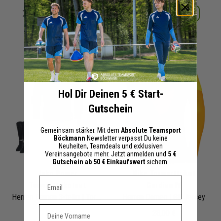
Merken
Merken
Details
Details
+ 23 Interessenten
+ 22 Interessenten
Hol Dir Deinen 5 € Start-
Gutschein
Gemeinsam stärker. Mit dem
Absolute Teamsport
Böckmann
Newsletter verpasst Du keine
Neuheiten, Teamdeals und exklusiven
Vereinsangebote mehr. Jetzt anmelden und
5 €
Gutschein ab 50 € Einkaufswert
sichern.
Jako Power
Nike Torwarttrikot
Dein E-mail Adresse
Torwarttrikotset
Gardien IV
Herren Damen 3-teilig | Torwart Trikot Fussball Short Sockenstutzen
Herren Damen | GK Jersey
Vorname
33,52 €
28,00 €