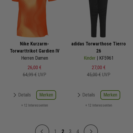
Nike Kurzarm-
adidas Torwarthose Tierro
Torwarttrikot Gardien IV
26
Herren Damen
Kinder
| KF5961
26,00 €
27,00 €
64,99 €
UVP
45,00 €
UVP
Merken
Merken
Details
Details
+ 12 Interessenten
+ 12 Interessenten
Seite
1
2
3
4