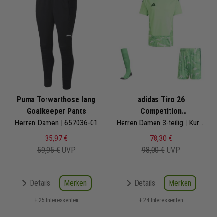
Puma Torwarthose lang
adidas Tiro 26
Goalkeeper Pants
Competition
Herren Damen | 657036-01
Torwarttrikotset
Herren Damen 3-teilig | Kurzarm Torwattrikot Torwartshorts Torwart Sockenstutzen
35,97 €
78,30 €
59,95 €
UVP
98,00 €
UVP
Merken
Merken
Details
Details
+ 25 Interessenten
+ 24 Interessenten