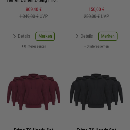
Herren Damen 2-teilig | Hoodie Sweathose | Jogginganzug Satz
809,40 €
150,00 €
1.349,00 €
UVP
250,00 €
UVP
Merken
Merken
Details
Details
+ 0 Interessenten
+ 0 Interessenten