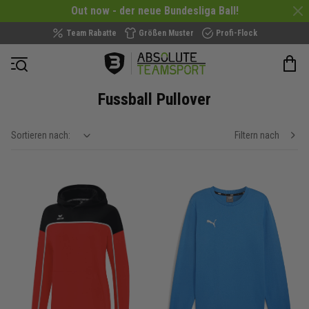
Out now - der neue Bundesliga Ball!
Team Rabatte
Größen Muster
Profi-Flock
Navigation öffnen
Fussball Pullover
Sortieren nach:
Filtern nach
show filteroptions