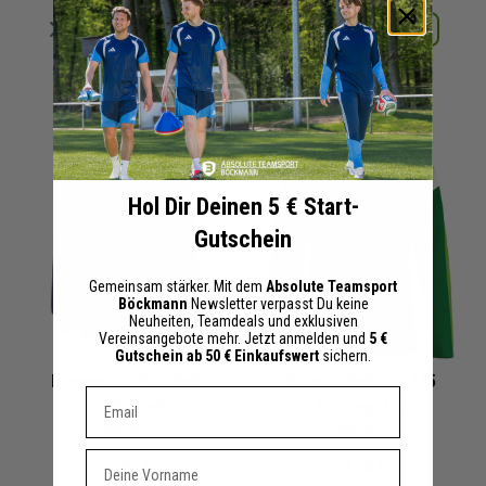
Merken
Merken
Details
Details
+ 0 Interessenten
+ 0 Interessenten
Hol Dir Deinen 5 € Start-
Gutschein
Gemeinsam stärker. Mit dem
Absolute Teamsport
Böckmann
Newsletter verpasst Du keine
Neuheiten, Teamdeals und exklusiven
Vereinsangebote mehr. Jetzt anmelden und
5 €
Gutschein ab 50 € Einkaufswert
sichern.
Hummel Go Fussball
Erima Celebrate 125
Dein E-mail Adresse
Hoodie Hmllo
Trainingstop
Kinder
Kinder
Vorname
17,97 €
24,74 €