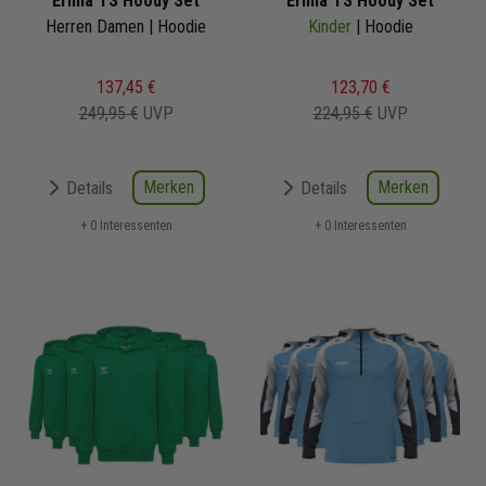
Erima TS Hoody Set
Erima TS Hoody Set
Herren Damen | Hoodie
Kinder
| Hoodie
137,45 €
123,70 €
249,95 €
UVP
224,95 €
UVP
Merken
Merken
Details
Details
+ 0 Interessenten
+ 0 Interessenten