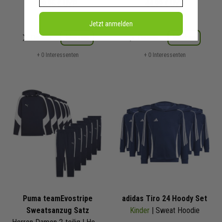
29,95 €
UVP
44,99 €
UVP
Jetzt anmelden
Merken
Merken
Details
Details
+ 0 Interessenten
+ 0 Interessenten
Puma teamEvostripe
adidas Tiro 24 Hoody Set
Sweatsanzug Satz
Kinder
| Sweat Hoodie