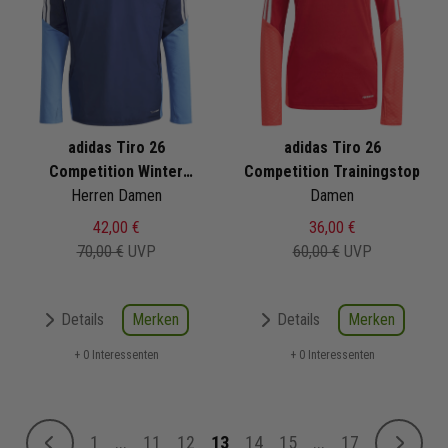
adidas Tiro 26
adidas Tiro 26
Competition Winter
Competition Trainingstop
Herren Damen
Trainingstop
Damen
42,00 €
36,00 €
70,00 €
UVP
60,00 €
UVP
Merken
Merken
Details
Details
+ 0 Interessenten
+ 0 Interessenten
Seite
1
...
11
12
13
14
15
...
17