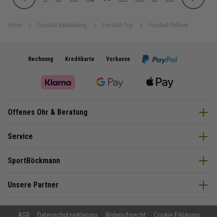
Zurück
Weiter
Seite
Seite
Seite
Sie lesen gerade Seite
Seite
Seite
Seite
Home
Fussball Bekleidung
Fussball Top
Fussball Pullover
Rechnung
Kreditkarte
Vorkasse
Offenes Ohr & Beratung
Service
SportBöckmann
Unsere Partner
AGB
Datenschutzerklärung
Widerrufsrecht
Cookie Erklärung