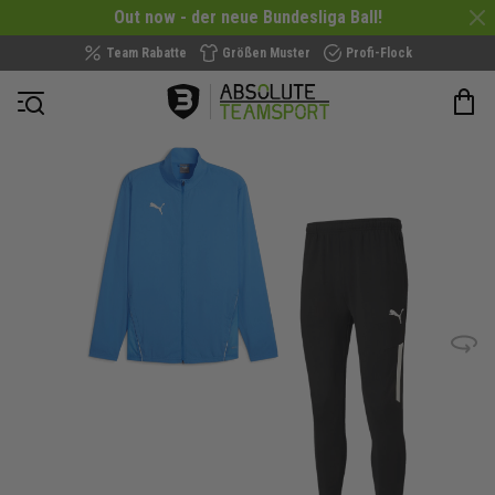
Out now - der neue Bundesliga Ball!
Team Rabatte
Größen Muster
Profi-Flock
Navigation öffnen
Zum
Ende
der
Bildergalerie
springen
Bild