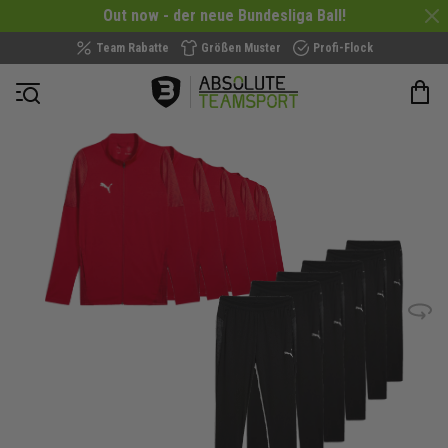
Out now - der neue Bundesliga Ball!
Team Rabatte
Größen Muster
Profi-Flock
Navigation öffnen
Zum
Ende
der
Bildergalerie
springen
Bild