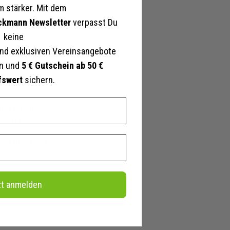
 stärker. Mit dem
ckmann Newsletter
verpasst Du
keine
nd exklusiven Vereinsangebote
en und
5 € Gutschein ab 50 €
hort und
fswert
sichern.
st du dir
menstellen
amen
agt und kann
lb/schwarz,
ngebot von
iß,
zt anmelden
ngrün,
iß,
eiß,