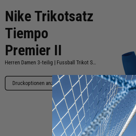
Nike Trikotsatz
Tiempo
Premier II
Herren Damen 3-teilig | Fussball Trikot Short Fussballsocken | Fussball Trikot Set
Druckoptionen anzeigen
Zum
Anfang
der