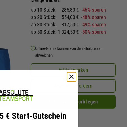
Mengenrabatt:
ab 10 Stück:
285,80 €
-46% sparen
ab 20 Stück:
554,00 €
-48% sparen
ab 30 Stück:
817,50 €
-49% sparen
ab 50 Stück:
1.324,50 €
-50% sparen
Online-Preise können von den Filialpreisen
abweichen
Artikel merken
Angebot anfordern
In den Warenkorb legen
 5 € Start-Gutschein