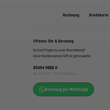
Produk
- Triko
Rechnung
Kreditkarte
- Shor
- Stut
Nike A
Offenes Ohr & Beratung
- Trik
DH8035
Du hast Fragen zu eurer Ausstattung?
412, D
Unser Kundenservice hilft dir gerne weiter:
DH8035
819, D
05494 9888 0
DH8035
Mo.-Fr. 08.00 - 17.00 erreichbar
- Shor
BV6855
Beratung per WhatsApp
012, B
BV6855
097, B