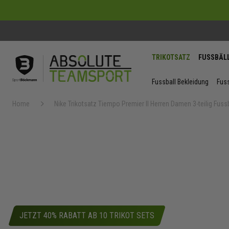
TRIKOTSATZ
FUSSBÄL
Fussball Bekleidung
Fuss
Home
Nike Trikotsatz Tiempo Premier II Herren Damen 3-teilig Fuss
Zum
Ende
der
Bildergaler
springen
JETZT 40% RABATT AB 10 TRIKOT SETS