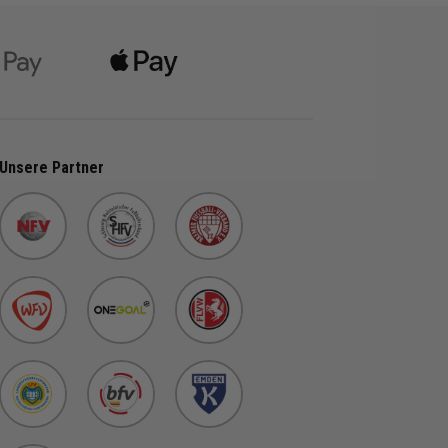
onrot,
/anthrazit,
warz, Grau,
ün/weiß,
u/schwarz,
Unsere Partner
weiß,
,
schwarz,
u,
 Rot/weiß,
/weiß,
hwarz,