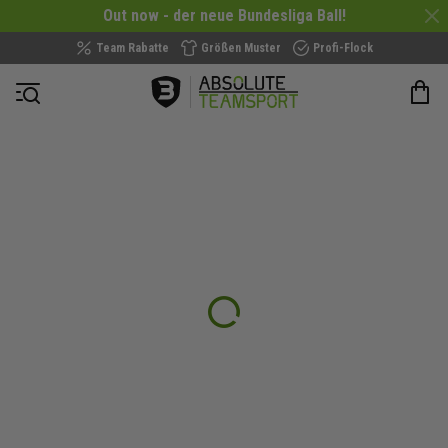
Out now - der neue Bundesliga Ball!
Team Rabatte
Größen Muster
Profi-Flock
Navigation öffnen
Zum
Ende
der
Bildergalerie
springen