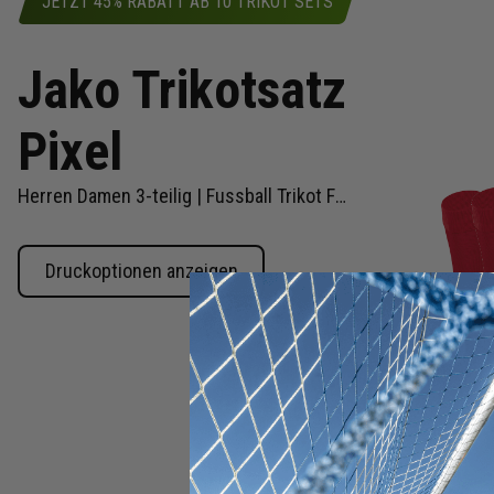
JETZT 45% RABATT AB 10 TRIKOT SETS
Jako Trikotsatz
Pixel
Herren Damen 3-teilig | Fussball Trikot Fussball Short Sockenstutzen | Fussball Trikot Set
Druckoptionen anzeigen
Zum
Anfang
der