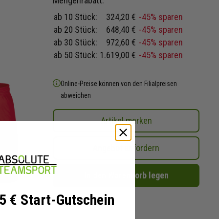
Mengenrabatt:
ab 10 Stück:
324,20 €
-45% sparen
ab 20 Stück:
648,40 €
-45% sparen
ab 30 Stück:
972,60 €
-45% sparen
ab 50 Stück:
1.619,00 €
-45% sparen
Online-Preise können von den Filialpreisen
abweichen
Artikel merken
Angebot anfordern
In den Warenkorb legen
 5 € Start-Gutschein