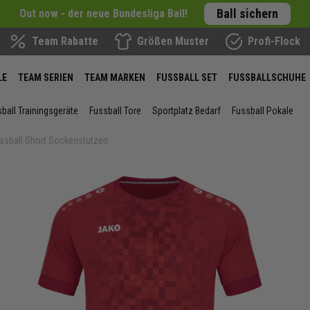
Ball sichern
Out now - der neue Bundesliga Ball!
Team Rabatte
Größen Muster
Profi-Flock
LE
TEAM SERIEN
TEAM MARKEN
FUSSBALL SET
FUSSBALLSCHUHE
ball Trainingsgeräte
Fussball Tore
Sportplatz Bedarf
Fussball Pokale
Fussball Short Sockenstutzen
ie