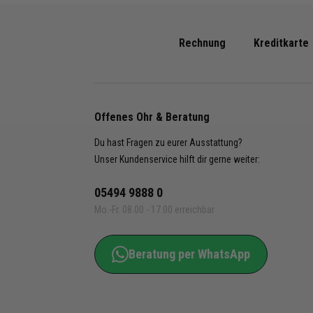
Produk
- Triko
Rechnung
Kreditkarte
- Shor
- Stut
Jako A
Offenes Ohr & Beratung
- Triko
455, 4
Du hast Fragen zu eurer Ausstattung?
4241-1
Unser Kundenservice hilft dir gerne weiter:
- Short
05494 9888 0
4400-0
Mo.-Fr. 08.00 - 17.00 erreichbar
06, 44
4400-2
365, 4
Beratung per WhatsApp
4400-9
- Stutz