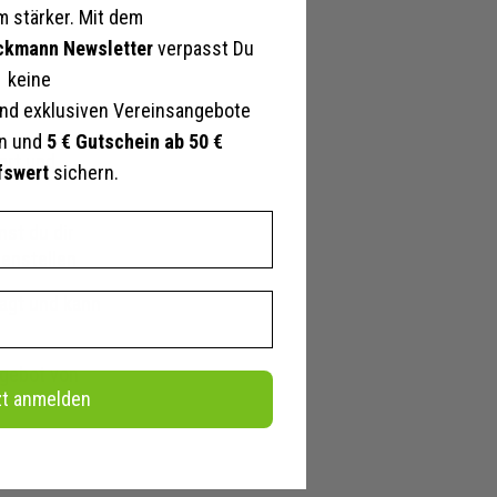
 stärker. Mit dem
ckmann Newsletter
verpasst Du
keine
nd exklusiven Vereinsangebote
en und
5 € Gutschein ab 50 €
hort und
amen
fswert
sichern.
st du dir
blau,
menstellen
hwarz,
agt und kann
ticblau, Blau,
u, Grün,
ngebot von
a, Mint/weiß,
zt anmelden
nge/weiß,
rine