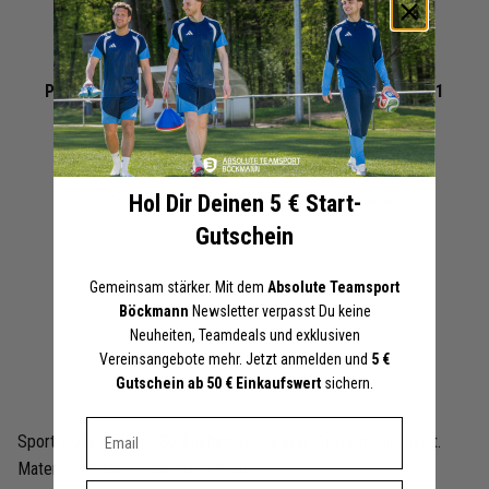
Zum
+ 9 Interessenten
Anfang
Pokal inklusiv 30 Buchstaben Gravur silber blau P0001
der
Grau
Bildergalerie
19,95 €
springen
Hol Dir Deinen 5 € Start-
Online-Preise können von den Filialpreisen abweichen
Gutschein
Artikel merken
Gemeinsam stärker. Mit dem
Absolute Teamsport
Böckmann
Newsletter verpasst Du keine
In den Warenkorb legen
Neuheiten, Teamdeals und exklusiven
Vereinsangebote mehr. Jetzt anmelden und
5 €
BESCHREIBUNG
DETAILS
Gutschein ab 50 € Einkaufswert
sichern.
Dein E-mail Adresse
Marke:
Diverse
Sport-Pokal, inklusiv 30 Buchstaben Gravur. Gravurmöglichkeit.
Material: Metall. Farbe: silber/blau.
Angaben zur Produktsicherheit:
Herstellerinformationen:
Vorname