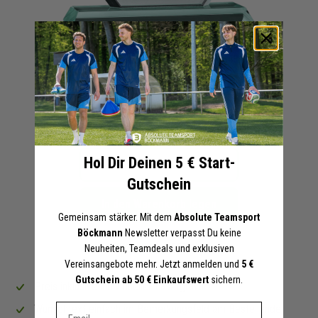
Zum
+ 9 Interessenten
Anfang
Glastrophäe inkl. Lasergravur | 64310
der
Sonstiges
Bildergalerie
33,95 €
springen
Online-Preise können von den Filialpreisen abweichen
Hol Dir Deinen 5 € Start-
Artikel merken
Gutschein
In den Warenkorb legen
Gemeinsam stärker. Mit dem
Absolute Teamsport
Böckmann
Newsletter verpasst Du keine
VORTEILE
DETAILS
Neuheiten, Teamdeals und exklusiven
Vereinsangebote mehr. Jetzt anmelden und
5 €
Gutschein ab 50 € Einkaufswert
sichern.
Marke:
Preis inklusive individueller Lasergravur
Diverse
Dein E-mail Adresse
Angaben zur Produktsicherheit:
Wunschtext einfach im Bemerkungsfeld am Bestellende
Herstellerinformationen: