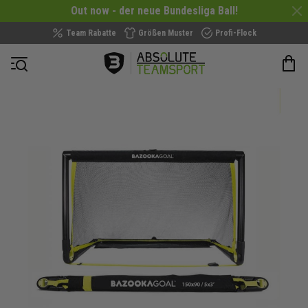
Out now - der neue Bundesliga Ball!
Team Rabatte
Größen Muster
Profi-Flock
Navigation öffnen
Zum
Ende
der
Bildergalerie
springen